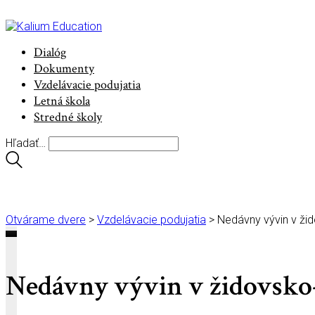
Dialóg
Dokumenty
Vzdelávacie podujatia
Letná škola
Stredné školy
Hľadať…
Otvárame dvere
>
Vzdelávacie podujatia
>
Nedávny vývin v ži
Nedávny vývin v židovsko