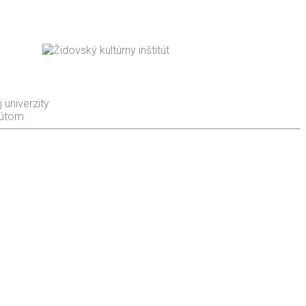
 univerzity
tútom.