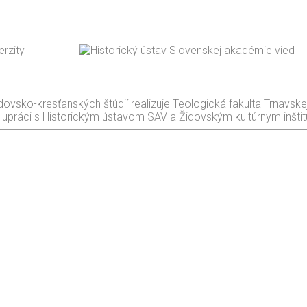
dovsko-kresťanských štúdií realizuje Teologická fakulta Trnavskej
lupráci s Historickým ústavom SAV a Židovským kultúrnym inšti