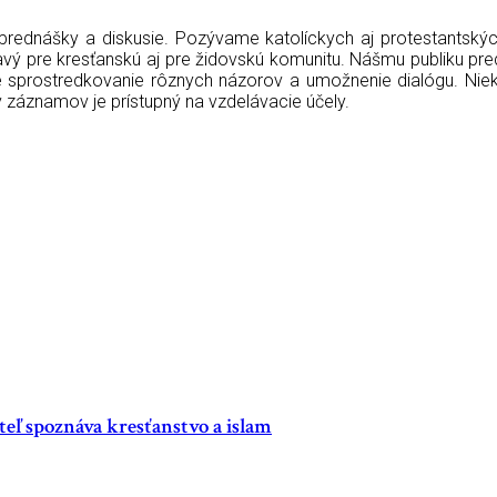
ednášky a diskusie. Pozývame katolíckych aj protestantských t
avý pre kresťanskú aj pre židovskú komunitu. Nášmu publiku pr
 sprostredkovanie rôznych názorov a umožnenie dialógu. Niekto
ív záznamov je prístupný na vzdelávacie účely.
teľ spoznáva kresťanstvo a islam