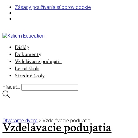
Zásady používania súborov cookie
Dialóg
Dokumenty
Vzdelávacie podujatia
Letná škola
Stredné školy
Hľadať…
Kategória /
Otvárame dvere
>
Vzdelávacie podujatia
Vzdelávacie podujatia