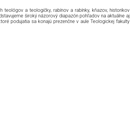
eológov a teologičky, rabínov a rabínky, kňazov, historikov
edstavujeme široký názorový diapazón pohľadov na aktuálne aj
ré podujatia sa konajú prezenčne v aule Teologickej fakulty